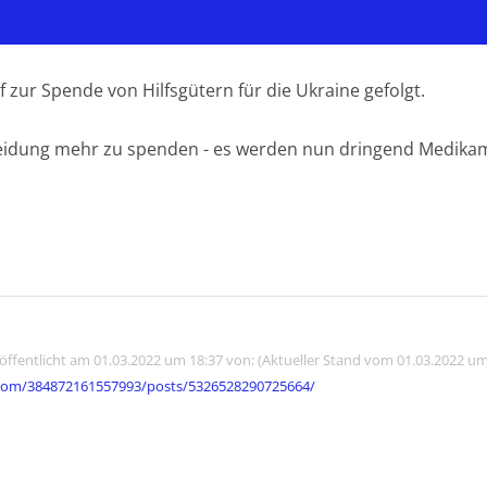
 zur Spende von Hilfsgütern für die Ukraine gefolgt.
Kleidung mehr zu spenden - es werden nun dringend Medika
röffentlicht am 01.03.2022 um 18:37 von: (Aktueller Stand vom 01.03.2022 um
com/384872161557993/posts/5326528290725664/