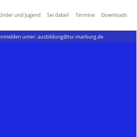
Kinder und Jugend
Sei dabei!
Termine
Downloads
se anmelden unter: ausbildung@tsc-marburg.de