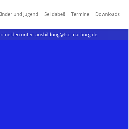
Kinder und Jugend
Sei dabei!
Termine
Downloads
se anmelden unter: ausbildung@tsc-marburg.de