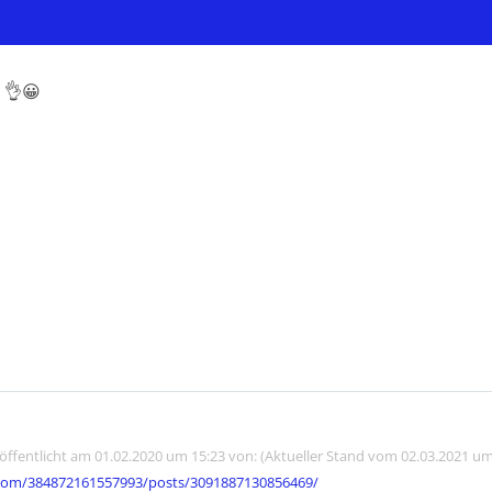
 👌😀
röffentlicht am 01.02.2020 um 15:23 von: (Aktueller Stand vom 02.03.2021 um
com/384872161557993/posts/3091887130856469/