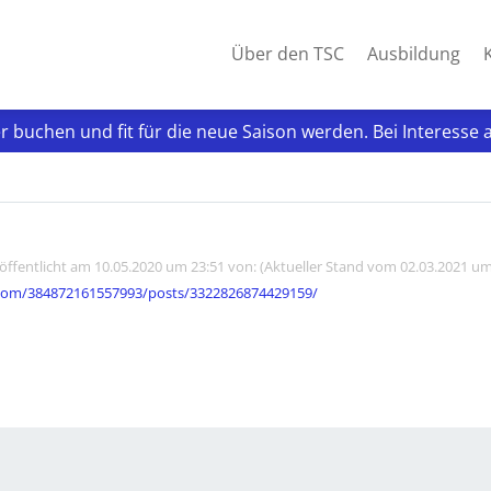
Über den TSC
Ausbildung
er buchen und fit für die neue Saison werden. Bei Interes
röffentlicht am 10.05.2020 um 23:51 von: (Aktueller Stand vom 02.03.2021 um
com/384872161557993/posts/3322826874429159/