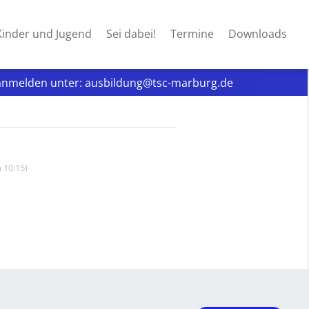
Kinder und Jugend
Sei dabei!
Termine
Downloads
se anmelden unter: ausbildung@tsc-marburg.de
 10:15)